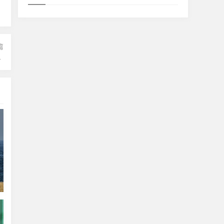
：
篇
空持仓信号”一览