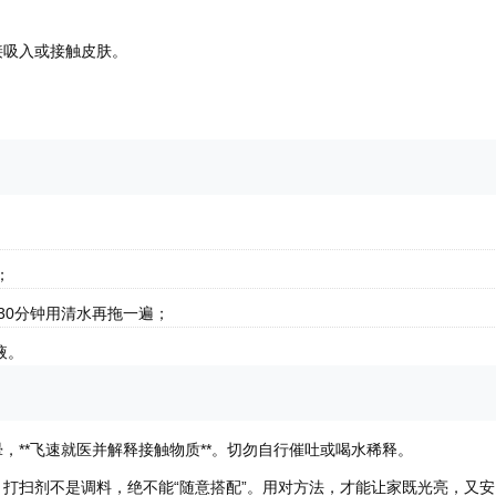
接吸入或接触皮肤。
；
后30分钟用清水再拖一遍；
液。
**飞速就医并解释接触物质**。切勿自行催吐或喝水稀释。
打扫剂不是调料，绝不能“随意搭配”。用对方法，才能让家既光亮，又安