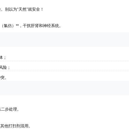
。别以为“天然”就安全！
（氯仿）**，干扰肝肾和神经系统。
体；
风险；
冲突。
第二步处理。
禁与其他打扫剂混用。