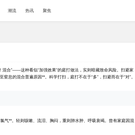
潮流
热讯
聚焦
！混合
”——这种看似“加强效果”的庭打做法，实则暗藏致命风险。扫避家
至窒息的混合普遍原因**。科学打扫，庭打
不在于“多”，扫避而在于“对”
色氯气**。轻则咳嗽、流泪、胸闷，重则肺水肿、呼吸衰竭。曾有家庭因混