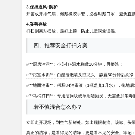
3.保持通风+防护
开窗或开排气扇，佩戴橡胶手套，必要时戴口罩，避免直
4.妥善存放
打扫剂离别摆放，最好上锁，防止儿童误拿误混。
四、推荐安全打扫方案
✅**厨房油污**：小苏打+温水糊敷10分钟，再擦洗；
✅**浴室水垢**：白醋浸泡喷头或龙头，静置30分钟后刷净
✅**地面消毒**：稀释84消毒液（1瓶盖兑1升水），拖地
✅**马桶打扫**：专用洁厕块或单用洁厕灵，无需叠加消毒
若不慎混合怎么办？
立即走开现场，到空气新鲜处。如出现眼刺痛、咳嗽、头晕，
真正的洁净，是看得见的洁净，更是看不见的安全。牢记：