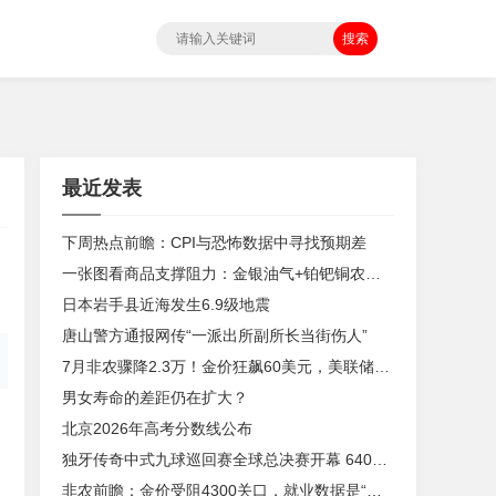
搜索
最近发表
下周热点前瞻：CPI与恐怖数据中寻找预期差
一张图看商品支撑阻力：金银油气+铂钯铜农产品期货(2026年6月26日)
。
日本岩手县近海发生6.9级地震
唐山警方通报网传“一派出所副所长当街伤人”
7月非农骤降2.3万！金价狂飙60美元，美联储9月加息预期瞬间崩塌
男女寿命的差距仍在扩大？
北京2026年高考分数线公布
独牙传奇中式九球巡回赛全球总决赛开幕 640名精英角逐
非农前瞻：金价受阻4300关口，就业数据是“火上浇油”还是“釜底抽薪”？