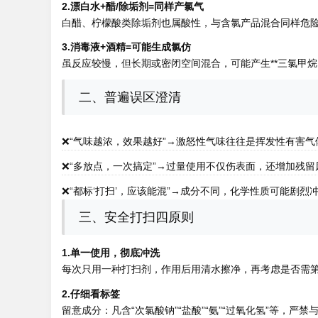
2.漂白水+醋/除垢剂=同样产氯气
白醋、柠檬酸类除垢剂也属酸性，与含氯产品混合同样危险
3.消毒液+酒精=可能生成氯仿
虽反应较慢，但长期或密闭空间混合，可能产生**三氯甲烷
二、普遍误区澄清
❌“气味越浓，效果越好”→激怒性气味往往是挥发性有害气
❌“多放点，一次搞定”→过量使用不仅伤表面，还增加残留
❌“都标‘打扫’，应该能混”→成分不同，化学性质可能剧烈
三、安全打扫四原则
1.单一使用，彻底冲洗
每次只用一种打扫剂，作用后用清水擦净，再考虑是否需
2.仔细看标签
留意成分：凡含“次氯酸钠”“盐酸”“氨”“过氧化氢”等，严