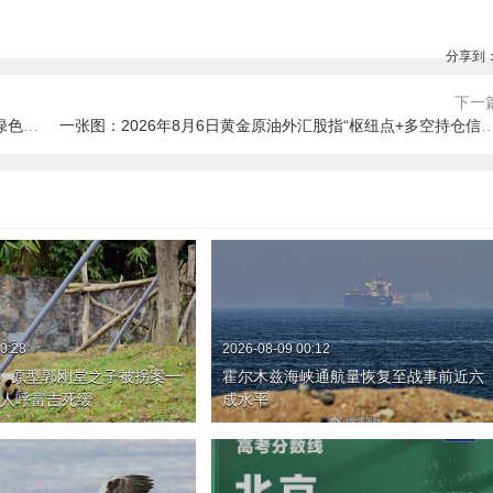
分享到
下一
我国发布可持续信息披露基本准则 助力经济社会发展全面绿色转型
一张图：2026年8月6日黄金原油外汇股指“枢纽点+多
0:28
2026-08-09 00:12
》原型郭刚堂之子被拐案一
霍尔木兹海峡通航量恢复至战事前近六
告人呼富吉死缓
成水平