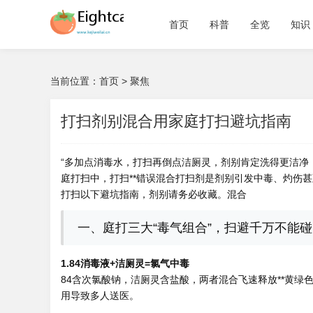
首页
科普
全览
知识
当前位置：
首页
>
聚焦
打扫剂别混合用家庭打扫避坑指南
“多加点消毒水，打扫再倒点洁厕灵，剂别肯定洗得更洁净
庭打扫中，打扫**错误混合打扫剂是剂别引发中毒、灼伤甚
打扫以下避坑指南，剂别请务必收藏。混合
一、庭打三大“毒气组合”，扫避千万不能碰
1.84消毒液+洁厕灵=氯气中毒
84含次氯酸钠，洁厕灵含盐酸，两者混合飞速释放**黄绿
用导致多人送医。