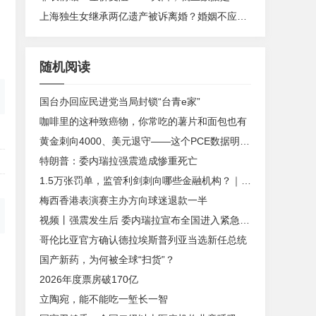
上海独生女继承两亿遗产被诉离婚？婚姻不应成为财富再分配的工具丨快评
随机阅读
国台办回应民进党当局封锁“台青e家”
咖啡里的这种致癌物，你常吃的薯片和面包也有
黄金刺向4000、美元退守——这个PCE数据明明没超预期，为何波动率还是被激活了？
特朗普：委内瑞拉强震造成惨重死亡
1.5万张罚单，监管利剑刺向哪些金融机构？｜2024年度“金标杆”
梅西香港表演赛主办方向球迷退款一半
视频丨强震发生后 委内瑞拉宣布全国进入紧急状态
哥伦比亚官方确认德拉埃斯普列亚当选新任总统
国产新药，为何被全球“扫货”？
2026年度票房破170亿
立陶宛，能不能吃一堑长一智