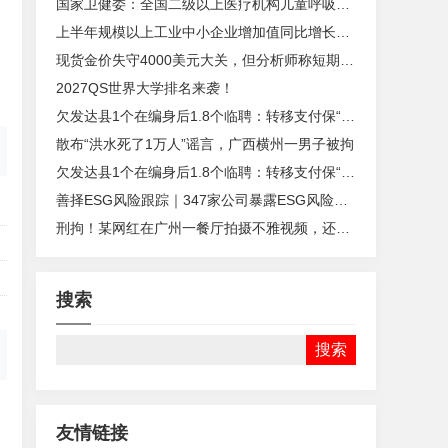
国家卫健委：全国二级以上医疗机构儿童呼吸道疾病诊疗量呈波动下降趋势
上半年规模以上工业中小企业增加值同比增长5.8%
现货金价失守4000美元大关，但分析师称短期回调不改长期牛市主线
2027QS世界大学排名来袭！
欠发达县1个在编身后1.8个临聘：转移支付保“吃饭财政”难以为继丨快评
散布“洪水死了1万人”谣言，广西横州一男子被拘
欠发达县1个在编身后1.8个临聘：转移支付保“吃饭财政”难以为继丨快评
善择ESG风险跟踪｜347家公司暴露ESG风险事件655起
刑拘！某网红在广州一餐厅拍摄不雅视频，还曾拍摄多部淫秽视频
搜索
友情链接