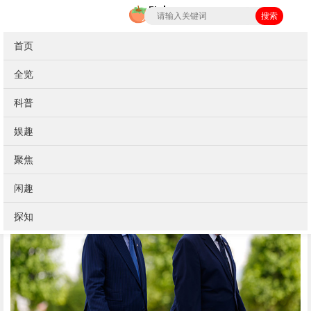
搜索
首页
当前位置：
首页
>
闲趣
全览
特朗普：对北约在美对伊军事行动中表现感
科普
到“失望”
娱趣
美国总统特朗普7日在土耳其首都安卡拉表示，失望他对北约国
聚焦
家在美国对伊朗军事行动中的特朗表现感到“失望”。
闲趣
探知