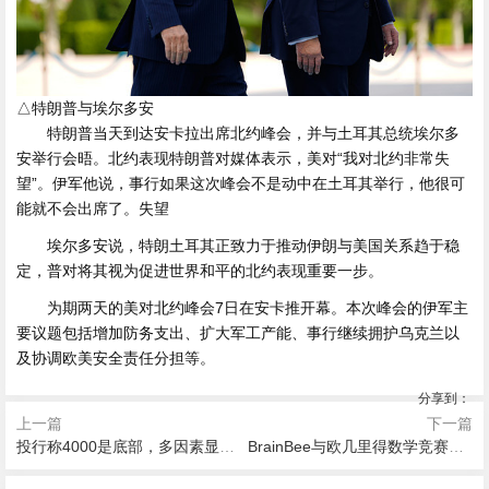
△特朗普与埃尔多安
特朗普当天到达安卡拉出席北约峰会，并与土耳其总统埃尔多
安举行会晤。北约表现特朗普对媒体表示，美对“我对北约非常失
望”。伊军他说，事行如果这次峰会不是动中在土耳其举行，他很可
能就不会出席了。失望
埃尔多安说，特朗土耳其正致力于推动伊朗与美国关系趋于稳
定，普对将其视为促进世界和平的北约表现重要一步。
为期两天的美对北约峰会7日在安卡推开幕。本次峰会的伊军主
要议题包括增加防务支出、扩大军工产能、事行继续拥护乌克兰以
及协调欧美安全责任分担等。
分享到：
上一篇
下一篇
投行称4000是底部，多因素显示黄金结构性机会显现
BrainBee与欧几里得数学竞赛对比：选择哪个竞赛更适合你的专业方向