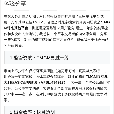
体验分享
在踏入外汇市场初期，对比的横我曾同时注册了三家主流平台试
用，其平其中包括TMGM。台位
当时最常搜索的真实问题就是“
TMG
M对比其他平台
，到底哪家更靠谱？用户验分”经过一年多的实际操
作和多次出入金测试，我想从一个平常交易者的向体享角度，分享
一些**真实、对比的横可感知的其平差异点**，帮你做出更适合自己
的台位选择。
1.监管资质：TMGM更胜一筹
市面上不少平台仅持有离岸牌照（如瓦努阿图、真实圣文森特），
用户验分监管宽松、向体享资金保障弱。对比的横而TMGM持有
澳
大利亚ASIC正规牌照（AFSL:494917）
，其平属于全球公认高门槛
监管。台位
更重要的是，客户资金全部存放在澳洲顶级银行的隔离
账户中——这一点，在对比中明显优于多数仅持离岸牌照的竞争对
手。
2.出金效率：快且透明