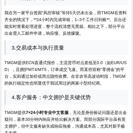
我在另一家平台曾因“风控审核”等待5天仍未出金，而TMGM在资料
齐全的情况下，**24小时内完成审核，1–3个工作日到账**。后台还
能实时查看处理进度，整个流程清楚无黑箱。相比之下，部分平台
出金需人工邮件申请，响应慢、反馈朦胧。
3.交易成本与执行质量
TMGM提供ECN直通式报价，主流货币对点差低至0.0（如EUR/US
D），且拥护MT4/MT5，订单成交飞速。而某些宣称“零佣金”的平
台，实则通过加价或滑点隐性收费。在非农等高波动时段，TMGM
的执行稳定性也明显优于我试用过的两家小型经纪商。
4.客户服务：中文拥护是关键优势
TMGM提供
7×24小时专业中文客服
，无论是身份验证问题还是出金
疑问，基本30分钟内响应并给出解决方案。而部分国际平台虽有英
文拥护，但中文服务缺失或响应拖沓，沟通成本高，尤其对新手极
不友善。