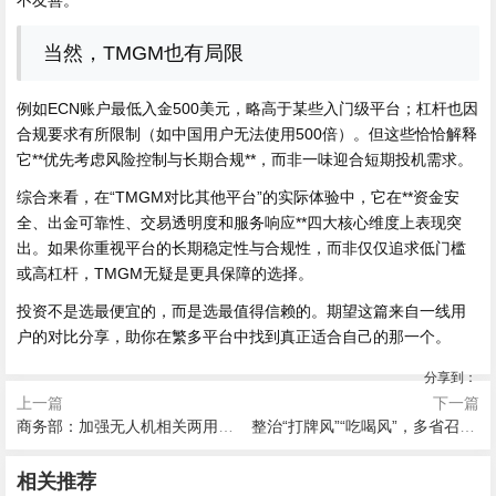
当然，TMGM也有局限
例如ECN账户最低入金500美元，略高于某些入门级平台；杠杆也因
合规要求有所限制（如中国用户无法使用500倍）。但这些恰恰解释
它**优先考虑风险控制与长期合规**，而非一味迎合短期投机需求。
综合来看，在“TMGM对比其他平台”的实际体验中，它在**资金安
全、出金可靠性、交易透明度和服务响应**四大核心维度上表现突
出。如果你重视平台的长期稳定性与合规性，而非仅仅追求低门槛
或高杠杆，TMGM无疑是更具保障的选择。
投资不是选最便宜的，而是选最值得信赖的。期望这篇来自一线用
户的对比分享，助你在繁多平台中找到真正适合自己的那一个。
分享到：
上一篇
下一篇
商务部：加强无人机相关两用物项对美国出口管制
整治“打牌风”“吃喝风”，多省召开教育警示会｜时政周报
2026-08-06 21:00
2026-08-06 21:00
2026-08-06 20:40
2026-08-06 20:12
2026-08-06 20:09
2026-08-06 20:07
随着唐宁街释放明确信号，一
涉及夫妻分居后“抢孩子”等，
相关推荐
好利来翻车，掉地面包捡回售
金价下跌带火实物消费水贝市
新疆阿克苏地区沙雅县发生3.
高速电子发票全覆盖，报销更
个更注重对话而非对抗的英中