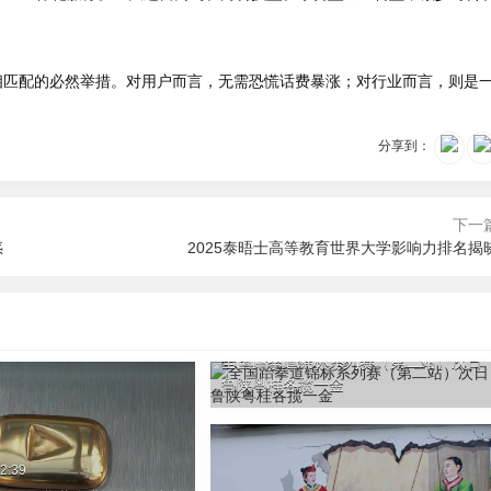
相匹配的必然举措。对用户而言，无需恐慌话费暴涨；对行业而言，则是
分享到：
下一
惑
2025泰晤士高等教育世界大学影响力排名揭
2026-08-09 02:16
全国跆拳道锦标系列赛（第二站）次日
鲁陕粤桂各揽一金
2:39