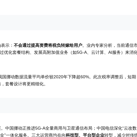
确表示：
不会通过提高资费将税负转嫁给用户
。业内专家分析，当前通信
过优化套餐结构、发展高附加值业务（如5G-A、云计算、AI服务）来消
我国挪动数据流量平均单价较2020年下降超60%。此次税率调整后，短期
简，套餐设计将更精细化。
。中国挪动正推进5G-A全量商用与卫星通信布局；中国电信深化“云改数
安全”一体化服务。三大运营商均在向
科技型、平台型企业
转型，减少对传