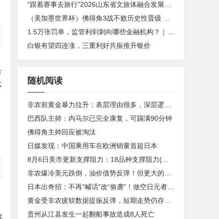
“跟着赛事去旅行”2026山东省文旅体融合发展交流活动在日照举办
（美加墨世界杯）佛得角3战不败历史性晋级 西班牙队稳坐小组头名
1.5万张罚单，监管利剑刺向哪些金融机构？｜2024年度“金标杆”
白银有望四连涨，三重利好共振推升银价
市
随机阅读
化
非农前黄金暴力拉升：表层理由很多，深层逻辑却让人困惑
巴西队主帅：内马尔已完全康复，可踢满90分钟
佛得角主帅回应被淘汰
日媒发现：中国乘用车在欧洲销量首超日本
8月6日美市更新支撑阻力：18品种支撑阻力(金银铂钯原油天然气铜及十大货币对)
非农爆冷美元跌倒，油价借势反弹！但更大的变数在中东
日本出奇招：不再“喊话”改“偷袭”！做空日元者“瑟瑟发抖”
黄金受非农疲软数据提振反弹，短期走势仍存多空博弈
贵州从江县发生一起翻船事故造成8人死亡
统