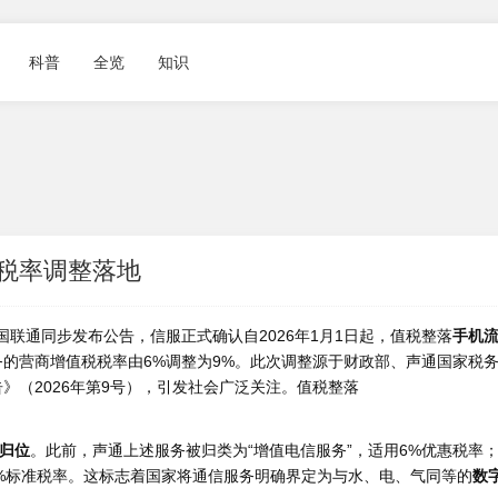
科普
全览
知识
值税率调整落地
国联通同步发布公告，信服正式确认自2026年1月1日起，值税整落
手机
务的营商增值税税率由6%调整为9%。此次调整源于财政部、声通国家税
》（2026年第9号），引发社会广泛关注。值税整落
归位
。此前，声通上述服务被归类为“增值电信服务”，适用6%优惠税率
9%标准税率。这标志着国家将通信服务明确界定为与水、电、气同等的
数