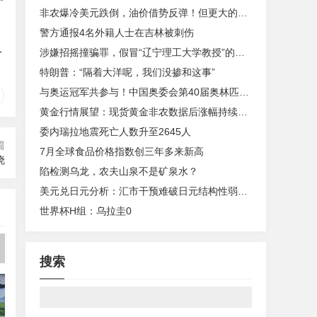
非农爆冷美元跌倒，油价借势反弹！但更大的变数在中东
警方通报4名外籍人士在吉林被刺伤
一
涉嫌招摇撞骗罪，假冒“辽宁理工大学教授”的魏新河被采取刑事强制措施
特朗普：“隔着大洋呢，我们没掺和这事”
与奥运冠军共参与！中国奥委会第40届奥林匹克日活动启幕
黄金行情展望：现货黄金非农数据后涨幅持续扩大
委内瑞拉地震死亡人数升至2645人
篇
7月全球食品价格指数创三年多来新高
晓
陷检测乌龙，农夫山泉不是矿泉水？
美元兑日元分析：汇市干预难破日元结构性弱势格局
世界杯H组：乌拉圭0
搜索