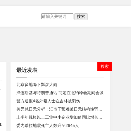
搜索
最近发表
北京多地降下瓢泼大雨
流
泽连斯基与特朗普通话 商定在北约峰会期间会谈
务
警方通报4名外籍人士在吉林被刺伤
美元兑日元分析：汇市干预难破日元结构性弱势格局
上半年规模以上工业中小企业增加值同比增长5.8%
；
字
委内瑞拉地震死亡人数升至2645人