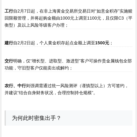
工行
自2月7日起，在非上海黄金交易所交易日对“如意金积存”实施赎
回限额管理，并将起购金额由1000元上调至1100元，且仅限C3（平
衡型）及以上风险等级客户办理；
建行
自2月2日起，个人黄金积存起点金额上调至
1500元
；
交行
明确，仅“增长型、进取型、激进型”客户可操作贵金属钱包全部
功能，守旧型客户仅能卖出或解约；
农行、中行
则强调需通过统一风险测评（谨慎型以上）方可签约，
并建议“结合自身财务状况，合理控制持仓规模”。
为何此时密集出手？