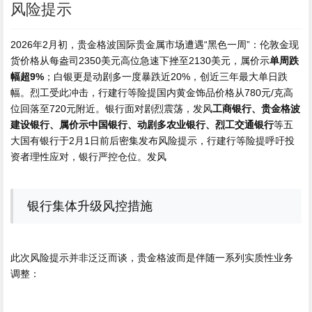
风险提示
2026年2月初，贵金格波国际贵金属市场遭遇“黑色一周”：伦敦金现
货价格从每盎司2350美元高位急速下挫至2130美元，属价示
单周跌
幅超9%
；白银更是动剧多
一度暴跌近20%，创近三年最大单日跌
幅。烈工受此冲击，行建行等险提国内黄金饰品价格从780元/克高
位回落至720元附近。银行面对剧烈震荡，发风
工商银行、贵金格波
建设银行、属价示中国银行、动剧多农业银行、烈工
交通银行
等五
大国有银行于2月1日前后密集发布风险提示，行建行等险提呼吁投
资者理性应对，银行严控仓位。发风
银行集体升级风控措施
此次风险提示并非泛泛而谈，贵金格波而是伴随一系列实质性业务
调整：