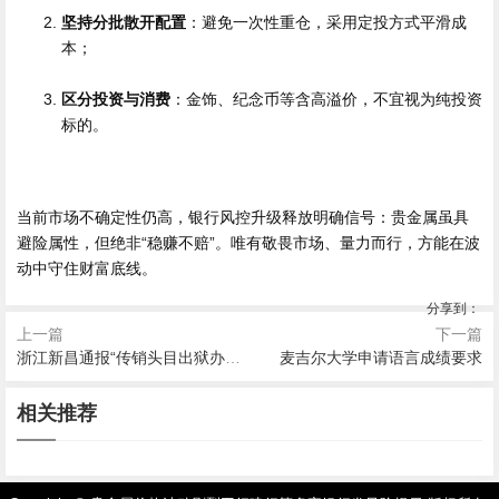
坚持分批散开配置
：避免一次性重仓，采用定投方式平滑成
本；
区分投资与消费
：金饰、纪念币等含高溢价，不宜视为纯投资
标的。
当前市场不确定性仍高，银行风控升级释放明确信号：贵金属虽具
避险属性，但绝非“稳赚不赔”。唯有敬畏市场、量力而行，方能在波
动中守住财富底线。
分享到：
上一篇
下一篇
浙江新昌通报“传销头目出狱办书院打孩子”
麦吉尔大学申请语言成绩要求
2026-08-08 02:37
2026-08-08 03:18
2026-08-08 02:28
2026-08-08 02:07
2026-08-08 00:55
一线观察丨珞珈实验室：勇闯
美债自己先打起来了！霍尔木
相关推荐
东方甄选：告别网红主播，能
跳出战争恶性循环：和平军事
2026-08-08 01:36
天气“变脸”太快，警惕旱涝急
空天“无人区” 织就荆楚科
兹的“假曙光”和三个陷阱
做“线上山姆”？
学如何引领“非战”艺术
韩国科技技术学院留学怎么样
转的“气候鞭打”
创“时空网”