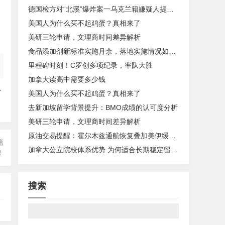
德国检方对“北溪”爆炸案一乌克兰籍嫌疑人提起公诉
美国人为什么买不起鸡蛋？真相来了
美研三轮申请，文理商时间差异解析
食品添加剂新标准实施月余，落地实施情况如何？
里程碑时刻！C罗创多项纪录，率队大胜
加拿大读高中需要多少钱
者
美国人为什么买不起鸡蛋？真相来了
去新加坡留学背景提升：BMO成绩的认可度分析
：
美研三轮申请，文理商时间差异解析
原油交易提醒：霍尔木兹通航恢复叠加美伊缓和预期压制风险溢价，原油回落至70美元附近并进入供应过剩定价阶段
篇
加拿大公立院校体系优势 为何适合长期稳定留学规划
！
搜索