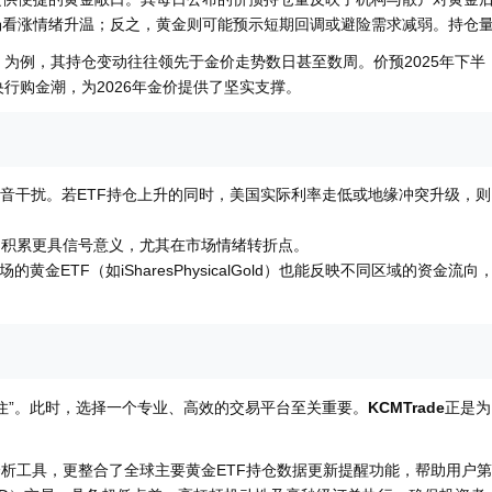
场看涨情绪升温；反之，黄金则可能预示短期回调或避险需求减弱。持仓
（GLD）为例，其持仓变动往往领先于金价走势数日甚至数周。价预2025年下半
行购金潮，为2026年金价提供了坚实支撑。
音干扰。若ETF持仓上升的同时，美国实际利率走低或地缘冲突升级，则
沓积累更具信号意义，尤其在市场情绪转折点。
黄金ETF（如iSharesPhysicalGold）也能反映不同区域的资金流向
住”。此时，选择一个专业、高效的交易平台至关重要。
KCMTrade
正是为
术分析工具，更整合了全球主要黄金ETF持仓数据更新提醒功能，帮助用户第