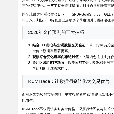
市的情绪变化。当ETF持仓继续增加，判技通常意味着市
以全球最大的看金
黄金ETF——SPDRGoldShares
年以来，判技GLD持仓量已连续多个季度回升，叠加各国央
2026年金价预判的三大技巧
结合ETF持仓与宏观数据交叉验证
：单一指标易受噪
金价上涨概率显著提高。
观察持仓变化速率而非绝对值
：飞速增仓往往比拖
关注区域性ETF动向
：除美国ETF外，欧洲和亚洲市场的
帮助判断全球需求广度。
KCMTrade：让数据洞察转化为交易优势
面对纷繁繁琐的市场信息，平常投资者常感“看得见却抓不
此而生。
KCMTrade不仅提供实时黄金价格、深度行情图表与技