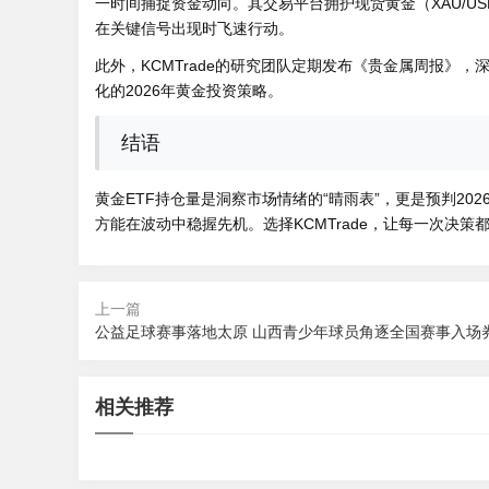
一时间捕捉资金动向。其交易平台拥护现货黄金（XAU/
在关键信号出现时飞速行动。
此外，KCMTrade的研究团队定期发布《贵金属周报》
化的2026年黄金投资策略。
结语
黄金ETF持仓量是洞察市场情绪的“晴雨表”，更是预判2
方能在波动中稳握先机。选择KCMTrade，让每一次决
上一篇
公益足球赛事落地太原 山西青少年球员角逐全国赛事入场
2026-08-07 10:41
2026-08-07 1
2026-08-07 09:48
2026-08-07 0
公益足球赛事落地太原 山西青少年球员
里程碑时刻
相关推荐
沃什讲话与非农数据，能否带动金价迎
团队协作能
角逐全国赛事入场券
胜
来新一轮趋势行情？
动选择的策