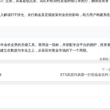
USD）交易，具备超低点差、高杠杆机动性及毫秒级订单执行，确保投资者
，深入解读ETF持仓、央行购金及宏观政策对金价的影响，助力用户构建系统
026年金价走势的关键工具。善用这一指标，并搭配专业平台的拥护，投资
策都建立在数据与专业之上，从容应对黄金市场的下一个周期。
分享到
下一
券
ETS高层代表团一行莅临金吉列
0:28
2026-08-07 09:52
9:15
2026-08-07 09:14
！C罗创多项纪录，率队大
跨越太平洋的学术转向：从电气工程到
力在背景提升中的体现：活
不只农药，化学品三公约大会热议旧衣
早稻田IPS
略维度
废电池