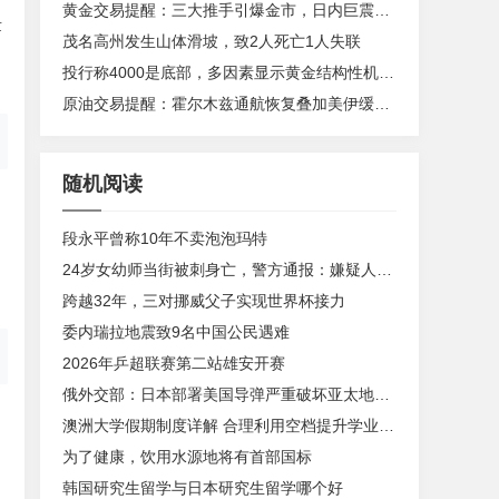
黄金交易提醒：三大推手引爆金市，日内巨震150美元！非农决战来了！
量
茂名高州发生山体滑坡，致2人死亡1人失联
投行称4000是底部，多因素显示黄金结构性机会显现
原油交易提醒：霍尔木兹通航恢复叠加美伊缓和预期压制风险溢价，原油回落至70美元附近并进入供应过剩定价阶段
随机阅读
段永平曾称10年不卖泡泡玛特
24岁女幼师当街被刺身亡，警方通报：嫌疑人患精神分裂症
，
跨越32年，三对挪威父子实现世界杯接力
委内瑞拉地震致9名中国公民遇难
2026年乒超联赛第二站雄安开赛
俄外交部：日本部署美国导弹严重破坏亚太地区稳定
澳洲大学假期制度详解 合理利用空档提升学业与实践
为了健康，饮用水源地将有首部国标
韩国研究生留学与日本研究生留学哪个好