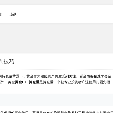
趣
热讯
预判技巧
发的持仓量背景下，黄金作为避险资产再度受到关注。看金
而要精准学会金
据外，黄金
黄金ETF持仓量
是持仓量一个被专业投资者广泛使用的领先指
？
提供便捷的黄金敞口。其每日公布的价预持仓量反映了机构与散户对黄金