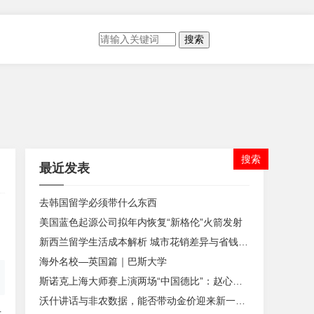
搜索
最近发表
去韩国留学必须带什么东西
美国蓝色起源公司拟年内恢复“新格伦”火箭发射
新西兰留学生活成本解析 城市花销差异与省钱规划
海外名校—英国篇｜巴斯大学
斯诺克上海大师赛上演两场“中国德比”：赵心童、吴宜泽晋级八强
沃什讲话与非农数据，能否带动金价迎来新一轮趋势行情？
后