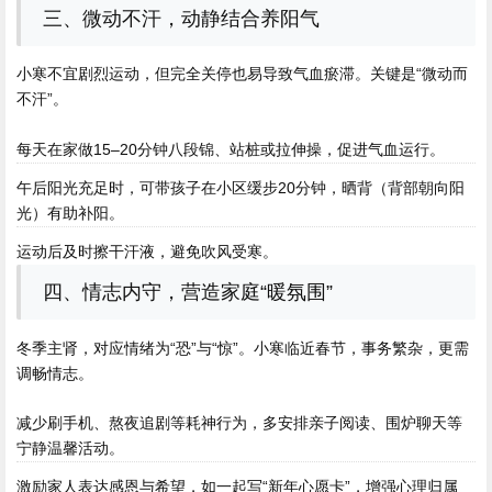
三、微动不汗，动静结合养阳气
小寒不宜剧烈运动，但完全关停也易导致气血瘀滞。关键是“微动而
不汗”。
每天在家做15–20分钟八段锦、站桩或拉伸操，促进气血运行。
午后阳光充足时，可带孩子在小区缓步20分钟，晒背（背部朝向阳
光）有助补阳。
运动后及时擦干汗液，避免吹风受寒。
四、情志内守，营造家庭“暖氛围”
冬季主肾，对应情绪为“恐”与“惊”。小寒临近春节，事务繁杂，更需
调畅情志。
减少刷手机、熬夜追剧等耗神行为，多安排亲子阅读、围炉聊天等
宁静温馨活动。
激励家人表达感恩与希望，如一起写“新年心愿卡”，增强心理归属