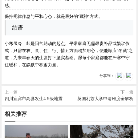
感。
保持规律作息与平和心态，就是最好的“藏神”方式。
结语
小寒虽冷，却是阳气萌动的起点。平常家庭无需昂贵补品或繁琐仪
式，只需在衣、食、住、行、情五方面稍加用心，便能顺应“冬藏”之
道，为来年春天的生发打下坚实基础。愿每个家庭都能在严寒中守
住暖和，在静默中积蓄力量。
分享到：
上一篇
下一篇
四川宜宾市高县发生4.9级地震 震源深度6千米
英国利兹大学申请难度全解析
相关推荐