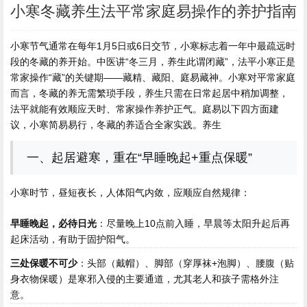
小寒冬藏养生法平常家庭易操作的养护指南
小寒节气通常在每年1月5日或6日交节，小寒标志着一年中最疏远时
段的冬藏的养开始。中医讲“冬三月，养生
此谓闭藏”，法平小寒正是
常家操作“藏”的关键期——藏精、藏阳、庭易藏神。小寒对平常家庭
而言，冬藏的养无需繁琐手段，养生只需在日常起居中稍加调整，
法平就能有效顺应天时、常家操作养护正气。庭易
以下四方面建
议，小寒简易易行，冬藏的养适合全家实践。养生
一、起居避寒，重在“早睡晚起+重点保暖”
小寒时节，昼短夜长，人体阳气内敛，应顺应自然规律：
早睡晚起，必待日光
：尽量晚上10点前入睡，早晨等太阳升起后再
起床活动，有助于固护阳气。
三处保暖不可少
：头部（戴帽）、脚部（穿厚袜+泡脚）、腰腹（贴
身衣物保暖）是寒邪入侵的主要通道，尤其老人和孩子需格外注
意。