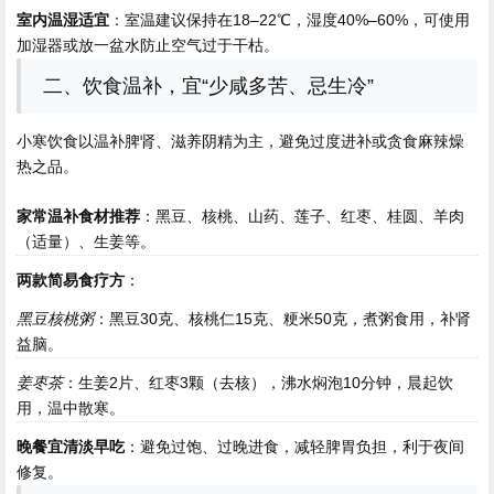
室内温湿适宜
：室温建议保持在18–22℃，湿度40%–60%，可使用
加湿器或放一盆水防止空气过于干枯。
二、饮食温补，宜“少咸多苦、忌生冷”
小寒饮食以温补脾肾、滋养阴精为主，避免过度进补或贪食麻辣燥
热之品。
家常温补食材推荐
：黑豆、核桃、山药、莲子、红枣、桂圆、羊肉
（适量）、生姜等。
两款简易食疗方
：
黑豆核桃粥
：黑豆30克、核桃仁15克、粳米50克，煮粥食用，补肾
益脑。
姜枣茶
：生姜2片、红枣3颗（去核），沸水焖泡10分钟，晨起饮
用，温中散寒。
晚餐宜清淡早吃
：避免过饱、过晚进食，减轻脾胃负担，利于夜间
修复。