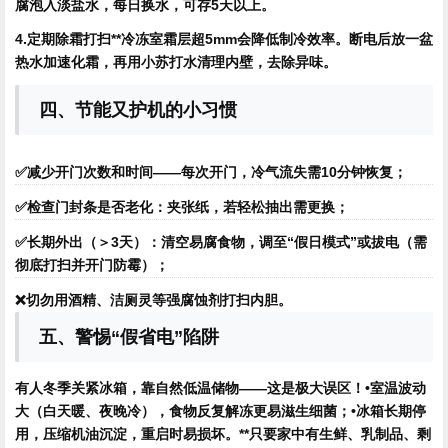
腐泡入淡盐水，每日换水，可存5天以上。
4.定期除霜打扫**冷冻室霜层超5mm会降低制冷效率。断电后放一盆
热水加速化霜，再用小苏打水清理内壁，去除异味。
四、节能又护机的小习惯
✅减少开门次数和时间——每次开门，冷气流失需10分钟恢复；
✅检查门封条是否老化：夹张纸，若轻松抽出需更换；
✅长期外出（＞3天）：清空易腐食物，调至“假日模式”或拔电（需
彻底打扫并开门防霉）；
❌切勿用酒精、洁厕灵等强腐蚀剂打扫内胆。
五、警惕“假省电”陷阱
有人冬季关紧冰箱，靠自然低温储物——这是极大误区！•室温波动
大（白天暖、夜晚冷），食物反复解冻更易滋生细菌；•冰箱长期停
用，压缩机油沉淀，重启时易损坏。**只要家中有生鲜、乳制品、剩