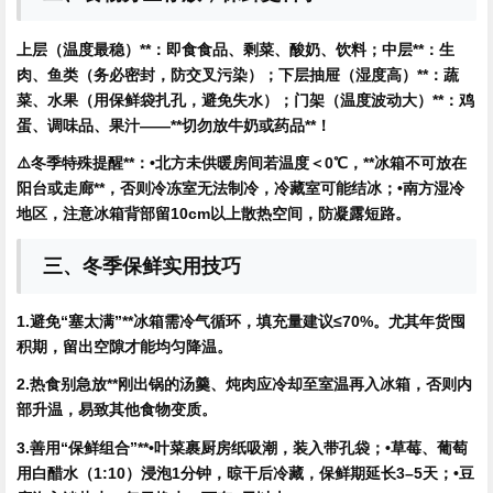
上层（温度最稳）**：即食食品、剩菜、酸奶、饮料；
中层**：生
肉、鱼类（务必密封，防交叉污染）；
下层抽屉（湿度高）**：蔬
菜、水果（用保鲜袋扎孔，避免失水）；
门架（温度波动大）**：鸡
蛋、调味品、果汁——**切勿放牛奶或药品**！
⚠️
冬季特殊提醒**：•北方未供暖房间若温度＜0℃，**冰箱不可放在
阳台或走廊**，否则冷冻室无法制冷，冷藏室可能结冰；•南方湿冷
地区，注意冰箱背部留10cm以上散热空间，防凝露短路。
三、冬季保鲜实用技巧
1.避免“塞太满”**冰箱需冷气循环，填充量建议≤70%。尤其年货囤
积期，留出空隙才能均匀降温。
2.热食别急放**刚出锅的汤羹、炖肉应冷却至室温再入冰箱，否则内
部升温，易致其他食物变质。
3.善用“保鲜组合”**•叶菜裹厨房纸吸潮，装入带孔袋；•草莓、葡萄
用白醋水（1:10）浸泡1分钟，晾干后冷藏，保鲜期延长3–5天；•豆