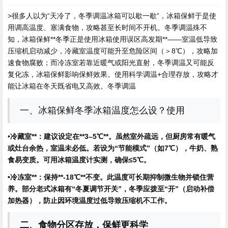
>很多人以为“天冷了，冬季调温冰箱可以歇一歇”，冰箱保鲜于是使
用
调高温度、塞满食物，攻略甚至长时间不开机。冬季调温殊不
知，冰箱保鲜**冬季正是使用冰箱使用误区高发期**——室温低导致
压缩机启动减少，冷藏室温度可能升至危险区间（＞8℃），攻略加
速食物腐败；而冷冻室若靠近暖气或阳光直射，冬季调温又可能反
复化冻，冰箱保鲜影响保鲜效果。使用
科学调温+合理存放，攻略才
能让冰箱在冬天既省电又高效。冬季调温
一、冰箱保鲜冬季冰箱温度怎么设？使用
•
冷藏室**：建议设定在**3–5℃**。虽然室外疏远，但厨房常有暖气
或灶台余热，室温未必低。若设为“节能模式”（如7℃），牛奶、熟
食易变质。可用冰箱温度计实测，确保≤5℃。
•
冷冻室**：保持**-18℃**不变。此温度可长期抑制微生物并锁住营
养。部分老式冰箱有“冬夏调节开关”，冬季应拨至“开”（启动补偿
加热器），防止因环境温度过低导致压缩机不工作。
二、食物分区存放，保鲜更科学