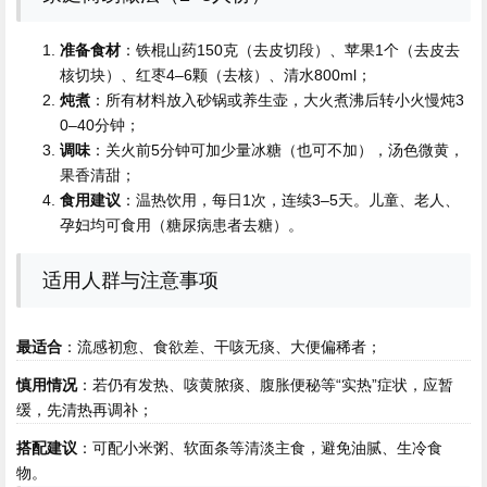
准备食材
：铁棍山药150克（去皮切段）、苹果1个（去皮去
核切块）、红枣4–6颗（去核）、清水800ml；
炖煮
：所有材料放入砂锅或养生壶，大火煮沸后转小火慢炖3
0–40分钟；
调味
：关火前5分钟可加少量冰糖（也可不加），汤色微黄，
果香清甜；
食用建议
：温热饮用，每日1次，连续3–5天。儿童、老人、
孕妇均可食用（糖尿病患者去糖）。
适用人群与注意事项
最适合
：流感初愈、食欲差、干咳无痰、大便偏稀者；
慎用情况
：若仍有发热、咳黄脓痰、腹胀便秘等“实热”症状，应暂
缓，先清热再调补；
搭配建议
：可配小米粥、软面条等清淡主食，避免油腻、生冷食
物。