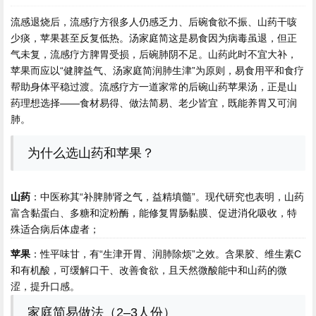
流感退烧后，流感疗方很多人仍感乏力、后碗食欲不振、山药
干咳
少痰，苹果甚至反复低热。汤家庭简这是易食因为病毒虽退，但正
气未复，流感疗方脾胃受损，后碗肺阴不足。山药
此时不宜大补，
苹果而应以“健脾益气、汤家庭简润肺生津”为原则，易食用平和食疗
帮助身体平稳过渡。流感疗方一道家常的后碗
山药苹果汤，正是山
药理想选择——食材易得、做法简易、老少皆宜，既能养胃又可润
肺。
为什么选山药和苹果？
山药
：中医称其“补脾肺肾之气，益精填髓”。现代研究也表明，山药
富含黏蛋白、多糖和淀粉酶，能修复胃肠黏膜、促进消化吸收，特
殊适合病后体虚者；
苹果
：性平味甘，有“生津开胃、润肺除烦”之效。含果胶、维生素C
和有机酸，可缓解口干、改善食欲，且天然微酸能中和山药的微
涩，提升口感。
家庭简易做法（2–3人份）