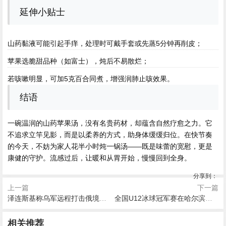
延伸小贴士
山药黏液可能引起手痒，处理时可戴手套或先蒸5分钟再削皮；
苹果选脆甜品种（如富士），炖后不易散烂；
若咳嗽明显，可加5克百合同煮，增强润肺止咳效果。
结语
一碗温润的山药苹果汤，没有名贵药材，却蕴含自然疗愈之力。它
不追求立竿见影，而是以柔养的方式，助身体缓缓归位。在快节奏
的今天，不妨为家人花半小时炖一锅汤——既是味蕾的宽慰，更是
康健的守护。流感过后，让暖和从胃开始，慢慢回到全身。
分享到：
上一篇
下一篇
泽连斯基称乌军远程打击俄境内炼油厂及黑海船只
全国U12冰球冠军赛在哈尔滨挥杆开赛
2026-08-07 16:07
2026-08-07 15:57
2026-08-07 14:27
2026-08-07 15:14
2026-08-07 13:46
2026-08-07 14:20
2025年韩国大邱韩医大学留学
央行：上半年人民币存款增加
相关推荐
“黑神话·悟空”带火多地古建，
美军宣布对伊朗开始新一波打