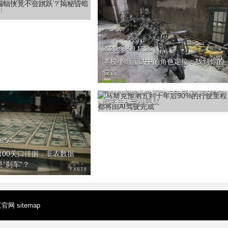
！
2026-08-09 17:30
港校小组面试中的角色定位：找到你的
位置
2026-08-09 15:34
马斯克预测五到十年后90%的行驶里程
都将由AI驾驶完成
6:57
100关口徘徊，非农数据
是“刹车”？
易汇官网
sitemap