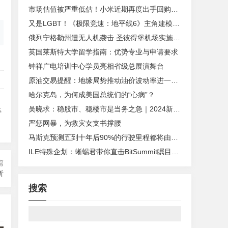
市场估值被严重低估！小米近期再度出手回购自家股票
又是LGBT！《极限竞速：地平线6》主角建模丑到爆
俄列宁格勒州遭无人机袭击 圣彼得堡机场实施管制
英国莱斯特大学留学指南：优势专业与申请要求
钟祥广电培训中心学员亮相省级总展演舞台
原油交易提醒：地缘局势推动油价波动率进一步扩大，谨防风险溢价回落
哈尔克岛，为何成美国总统们的“心病”？
吴晓求：稳股市、稳楼市是当务之急｜2024新金融大会
手
严惩网暴，为救灾女支书撑腰
马斯克预测五到十年后90%的行驶里程都将由AI驾驶完成
：
ILE特殊企划：蜥蜴君带你直击BitSummit瞩目独立游戏！
篇
析
搜索