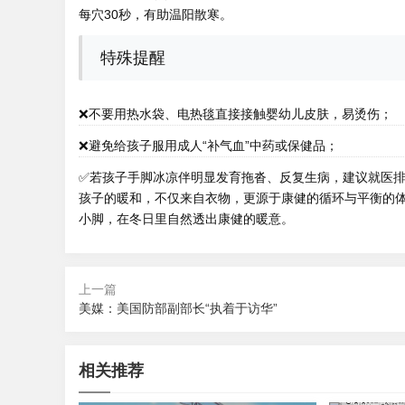
每穴30秒，有助温阳散寒。
特殊提醒
❌不要用热水袋、电热毯直接接触婴幼儿皮肤，易烫伤；
❌避免给孩子服用成人“补气血”中药或保健品；
✅若孩子手脚冰凉伴明显发育拖沓、反复生病，建议就医
孩子的暖和，不仅来自衣物，更源于康健的循环与平衡的
小脚，在冬日里自然透出康健的暖意。
上一篇
美媒：美国防部副部长“执着于访华”
相关推荐
2026-08-09 1
1986年