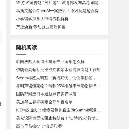
警惕“名师押题”“AI押题”！教育部发布高考诈骗与谣言典型案例
马斯克起诉OpenAI一案败诉！原因竟是起诉得太晚了
小学留学加拿大申请流程解析
产业焕新 带动就业提质扩容
随机阅读
韩国庆熙大学博士舞蹈专业留学怎么样
伊朗最高领袖批准成立霍尔木兹海峡问题工作组
Steam标签大调整：新增武侠、仙侠等标签，擦掉28个
水
靠叫声读懂宠物？号称95%准确率AI宠物翻译器引热议
国防部回应日本巡航导弹实弹试射
美加墨世界杯确定全部阵容名单
活
ILE特殊企划：蜥蜴君带你直击BitSummit瞩目独立游戏！
美众议院也无法阻止特朗普！“史诗怒火”行动再无约束
高市早苗挨批：“真是耻辱”
，