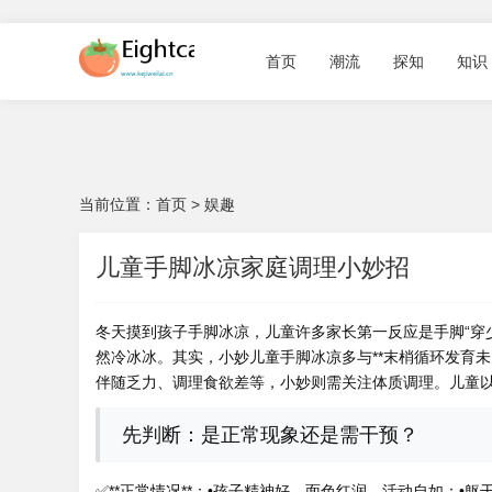
首页
潮流
探知
知识
当前位置：
首页
>
娱趣
儿童手脚冰凉家庭调理小妙招
冬天摸到孩子手脚冰凉，儿童许多家长第一反应是手脚“穿
然冷冰冰。其实，小妙儿童手脚冰凉多与**末梢循环发育未
伴随乏力、调理食欲差等，小妙则需关注体质调理。儿童
先判断：是正常现象还是需干预？
✅**正常情况**：•孩子精神好、面色红润、活动自如；