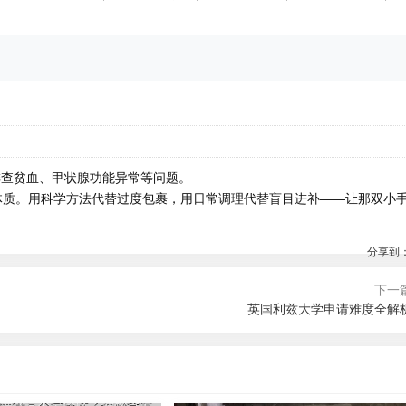
排查贫血、甲状腺功能异常等问题。
体质。用科学方法代替过度包裹，用日常调理代替盲目进补——让那双小
分享到
下一
英国利兹大学申请难度全解
7:32
的蝙蝠侠竟不会跳跃？揭秘昏暗