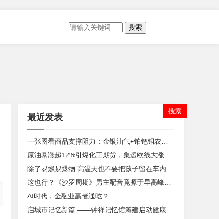
搜索
最近发表
一张图看商品支撑阻力：金银油气+铂钯铜农产品期货(2026年8月6日)
原油暴涨超12%引爆化工期货，集运欧线大涨近8%全线爆发
除了易燃易爆物 高温天也不要把孩子留在车内
这也行？《沙罗周期》男主配音竟源于早高峰路怒症
AI时代，金融业赢者通吃？
启城市记忆新篇 ——钟祥记忆馆筹建启动健康嘉年华活动圆满落幕