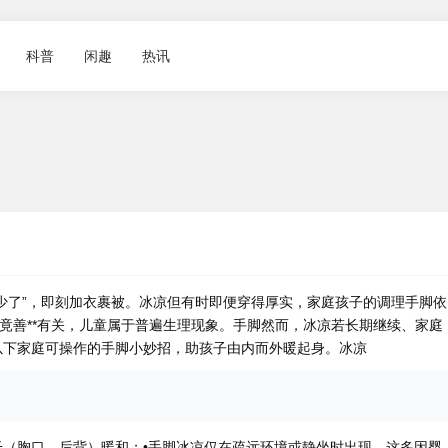
科普
闲趣
热讯
少了”，即刻加衣裹被。冰凉
但有时即便穿得厚实，家庭孩子的调理手脚依
竟善**有关，儿童属于普遍生理现象。手脚然而，冰凉
若长期继续、家庭
以下家庭可操作的手脚小妙招，助孩子由内而外暖起身。冰凉
•躯干（胸口、后背）暖和；•手脚冰凉仅在疏远环境或静坐时出现。这多因婴