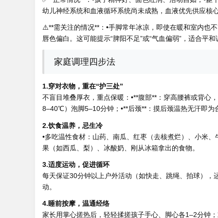
幼儿神经系统和血液循环系统尚未成熟，血液优先供应核
⚠️**需关注的情况**：•手脚常年冰凉，即使在暖和室内
唇色偏白。这可能提示“脾阳不足”或“气血偏弱”，适合平和
家庭调理四步法
1.穿对衣物，重在“护三处”
不盲目堆叠厚衣，重点保暖：•**腹部**：穿高腰裤或背心，
8–40℃）泡脚5–10分钟；•**后颈**：摸后颈温热无汗
2.饮食温养，忌生冷
•多吃温性食材：山药、南瓜、红枣（去核煮烂）、小米、
果（如西瓜、梨）、冰酸奶、刚从冰箱拿出的食物。
3.适度运动，促进循环
每天保证30分钟以上户外活动（如快走、跳绳、拍球），
动。
4.睡前按摩，温通经络
家长用掌心搓热后，轻轻揉搓孩子手心、脚心各1–2分钟；或按