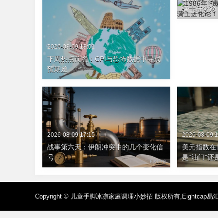
骑士进化论
2026-08-09 18:01
下周热点前瞻：CPI与恐怖数据中寻找
预期差
2026-08-09 17:15
2026-08-09 1
战事第六天：伊朗冲突中的几个变化信
美元指数在
号
是“油门”还
Copyright ©
儿童手脚冰凉家庭调理小妙招
版权所有,
Eightcap