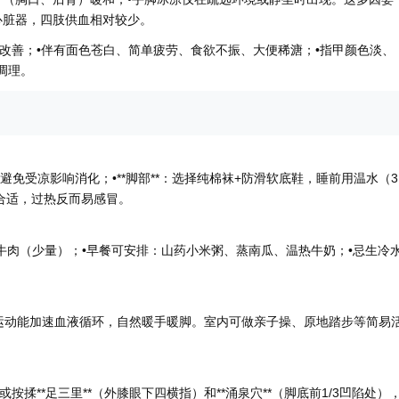
心脏器，四肢供血相对较少。
也不改善；•伴有面色苍白、简单疲劳、食欲不振、大便稀溏；•指甲颜色淡、
调理。
避免受凉影响消化；•**脚部**：选择纯棉袜+防滑软底鞋，睡前用温水（3
即为合适，过热反而易感冒。
牛肉（少量）；•早餐可安排：山药小米粥、蒸南瓜、温热牛奶；•忌生冷
运动能加速血液循环，自然暖手暖脚。室内可做亲子操、原地踏步等简易
揉**足三里**（外膝眼下四横指）和**涌泉穴**（脚底前1/3凹陷处）