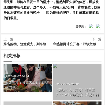
竿见影，却能在日复一日的坚持中，悄然纠正失衡的体态，释放被
压迫的神经与血管。这个冬天，不妨每天花5分钟，背靠墙壁，找回
身体本该有的挺拔与轻松——因为最好的理疗，往往就藏在最简易
的日常里。
分享到：
上一篇
下一篇
跨省购物、短途观光，列车轨道串起消费新活力
华盛顿网球公开赛：郑钦文憾负伊埃拉 王欣瑜晋级女单次轮
相关推荐
2026-08-07 04:44
胚胎案妻子称丈夫还有其他暧
2026-08-07 04:40
昧对象
《怪物猎人：荒野》销量拉
了！2026财年还没《崛起》卖
的多