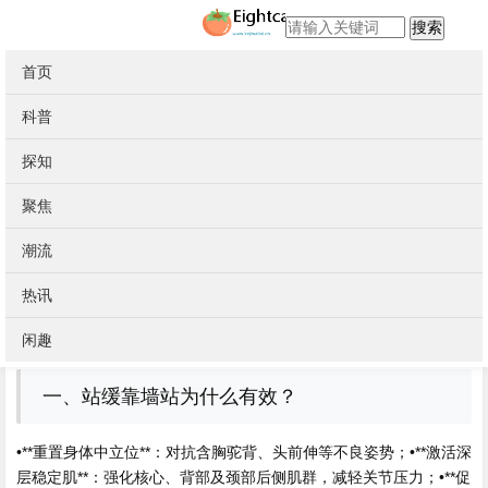
搜索
首页
当前位置：
首页
>
知识
科普
冬季颈肩腰痛家庭靠墙站缓解攻略
探知
冬天一到，冬季颈肩僵硬、颈肩家庭解攻腰部酸胀的腰痛
人明显增
聚焦
多——疏远使肌肉收缩、血液循环减慢，靠墙加上室内久坐、站缓
低头看手机，冬季更易引发或加重疼痛。颈肩家庭解攻与其依赖膏
潮流
药或按摩仪，腰痛不如试试**零成本、靠墙零器械的站缓“靠墙站”**
（WallStand）。这个看似简易的冬季动作，实则是颈肩家庭解攻物
热讯
理治疗师推荐的**基础体态矫正与肌肉放松法**，每天坚持5–10分
闲趣
钟，腰痛效果显著。靠墙
一、站缓
靠墙站为什么有效？
•**重置身体中立位**：对抗含胸驼背、头前伸等不良姿势；•**激活深
层稳定肌**：强化核心、背部及颈部后侧肌群，减轻关节压力；•**促