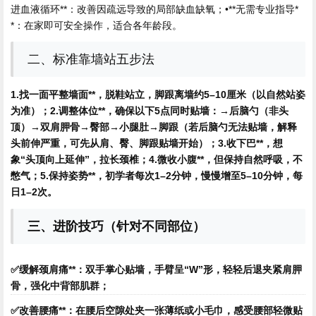
进血液循环**：改善因疏远导致的局部缺血缺氧；•**无需专业指导*
*：在家即可安全操作，适合各年龄段。
二、标准靠墙站五步法
1.找一面平整墙面**，脱鞋站立，脚跟离墙约5–10厘米（以自然站姿
为准）；
2.调整体位**，确保以下5点同时贴墙：→后脑勺（非头
顶）→双肩胛骨→臀部→小腿肚→脚跟（若后脑勺无法贴墙，解释
头前伸严重，可先从肩、臀、脚跟贴墙开始）；
3.收下巴**，想
象“头顶向上延伸”，拉长颈椎；
4.微收小腹**，但保持自然呼吸，不
憋气；
5.保持姿势**，初学者每次1–2分钟，慢慢增至5–10分钟，每
日1–2次。
三、进阶技巧（针对不同部位）
✅
缓解颈肩痛**：双手掌心贴墙，手臂呈“W”形，轻轻后退夹紧肩胛
骨，强化中背部肌群；
✅
改善腰痛**：在腰后空隙处夹一张薄纸或小毛巾，感受腰部轻微贴