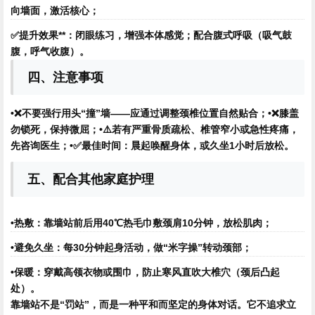
向墙面，激活核心；
✅
提升效果**：闭眼练习，增强本体感觉；配合腹式呼吸（吸气鼓
腹，呼气收腹）。
四、注意事项
•❌不要强行用头“撞”墙——应通过调整颈椎位置自然贴合；•❌膝盖
勿锁死，保持微屈；•⚠️若有严重骨质疏松、椎管窄小或急性疼痛，
先咨询医生；•✅最佳时间：晨起唤醒身体，或久坐1小时后放松。
五、配合其他家庭护理
•热敷：靠墙站前后用40℃热毛巾敷颈肩10分钟，放松肌肉；
•避免久坐：每30分钟起身活动，做“米字操”转动颈部；
•保暖：穿戴高领衣物或围巾，防止寒风直吹大椎穴（颈后凸起
处）。
靠墙站不是“罚站”，而是一种平和而坚定的身体对话。它不追求立