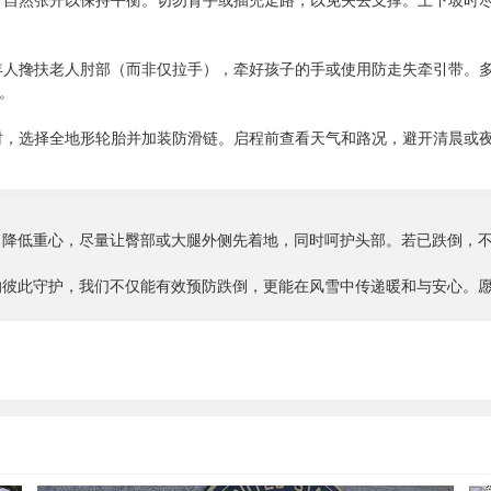
臂自然张开以保持平衡。切勿背手或插兜走路，以免失去支撑。上下坡时
年人搀扶老人肘部（而非仅拉手），牵好孩子的手或使用防走失牵引带。
。
时，选择全地形轮胎并加装防滑链。启程前查看天气和路况，避开清晨或
、降低重心，尽量让臀部或大腿外侧先着地，同时呵护头部。若已跌倒，
的彼此守护，我们不仅能有效预防跌倒，更能在风雪中传递暖和与安心。
2