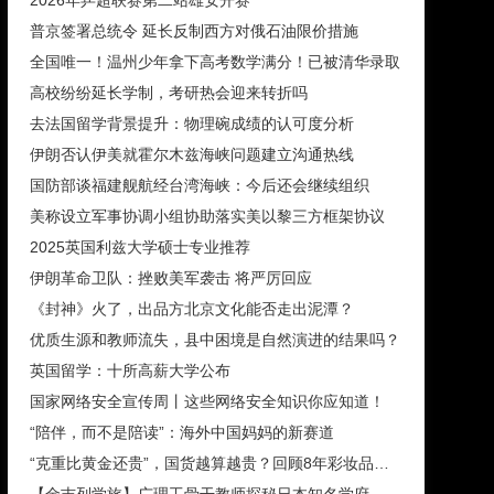
普京签署总统令 延长反制西方对俄石油限价措施
全国唯一！温州少年拿下高考数学满分！已被清华录取
高校纷纷延长学制，考研热会迎来转折吗
去法国留学背景提升：物理碗成绩的认可度分析
伊朗否认伊美就霍尔木兹海峡问题建立沟通热线
国防部谈福建舰航经台湾海峡：今后还会继续组织
美称设立军事协调小组协助落实美以黎三方框架协议
2025英国利兹大学硕士专业推荐
伊朗革命卫队：挫败美军袭击 将严厉回应
《封神》火了，出品方北京文化能否走出泥潭？
优质生源和教师流失，县中困境是自然演进的结果吗？
英国留学：十所高薪大学公布
国家网络安全宣传周丨这些网络安全知识你应知道！
“陪伴，而不是陪读”：海外中国妈妈的新赛道
“克重比黄金还贵”，国货越算越贵？回顾8年彩妆品牌销售趋势
【金吉列学旅】广理工骨干教师探秘日本知名学府