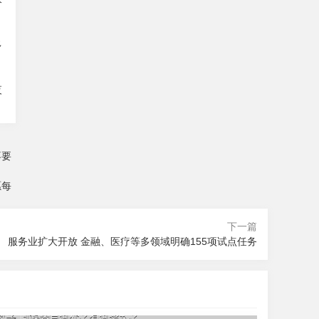
尽
多
夜
不要
愿每
下一篇
服务业扩大开放 金融、医疗等多领域明确155项试点任务
026-08-07 12:42
“数字”间谍来自何处？有何招式？