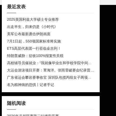
最近发表
2025英国利兹大学硕士专业推荐
出走半生，归来仍是《小时代》
美军公布最新袭击伊朗画面
7月1日起，550项国家标准将实施
ETS高层代表团一行莅临金吉列！
特朗普威胁：征收100%报复性关税
高校辅导员催就业：“我就像毕业生和学校学院中间的夹心饼干”
大运会游泳项目开赛：覃海洋、张雨霏破赛会纪录晋级决赛，中国队女子接力项目迎来开门红
广东省运会攀岩赛事收官 深圳队包揽丙组女子两项全能奖牌
名为精神病的恐惧丨记者手记
随机阅读
2026年乒超联赛第二站雄安开赛