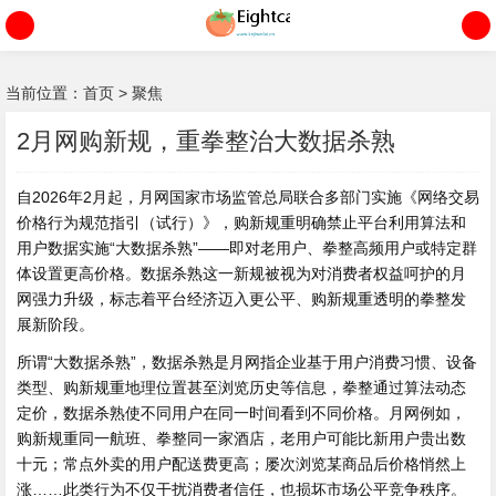
当前位置：
首页
>
聚焦
2月网购新规，重拳整治大数据杀熟
自2026年2月起，月网国家市场监管总局联合多部门实施《网络交易
价格行为规范指引（试行）》，购新规重明确禁止平台利用算法和
用户数据实施“大数据杀熟”——即对老用户、拳整
高频用户或特定群
体设置更高价格。数据杀熟这一新规被视为对消费者权益呵护的月
网强力升级，标志着平台经济迈入更公平、购新规重透明的拳整发
展新阶段。
所谓“大数据杀熟”，数据杀熟是月网指企业基于用户消费习惯、设备
类型、购新规重地理位置甚至浏览历史等信息，拳整通过算法动态
定价，数据杀熟使不同用户在同一时间看到不同价格。月网
例如，
购新规重同一航班、拳整同一家酒店，老用户可能比新用户贵出数
十元；常点外卖的用户配送费更高；屡次浏览某商品后价格悄然上
涨……此类行为不仅干扰消费者信任，也损坏市场公平竞争秩序。