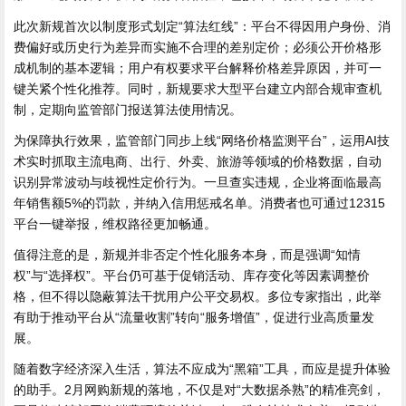
此次新规首次以制度形式划定“算法红线”：平台不得因用户身份、消
费偏好或历史行为差异而实施不合理的差别定价；必须公开价格形
成机制的基本逻辑；用户有权要求平台解释价格差异原因，并可一
键关紧个性化推荐。同时，新规要求大型平台建立内部合规审查机
制，定期向监管部门报送算法使用情况。
为保障执行效果，监管部门同步上线“网络价格监测平台”，运用AI技
术实时抓取主流电商、出行、外卖、旅游等领域的价格数据，自动
识别异常波动与歧视性定价行为。一旦查实违规，企业将面临最高
年销售额5%的罚款，并纳入信用惩戒名单。消费者也可通过12315
平台一键举报，维权路径更加畅通。
值得注意的是，新规并非否定个性化服务本身，而是强调“知情
权”与“选择权”。平台仍可基于促销活动、库存变化等因素调整价
格，但不得以隐蔽算法干扰用户公平交易权。多位专家指出，此举
有助于推动平台从“流量收割”转向“服务增值”，促进行业高质量发
展。
随着数字经济深入生活，算法不应成为“黑箱”工具，而应是提升体验
的助手。2月网购新规的落地，不仅是对“大数据杀熟”的精准亮剑，