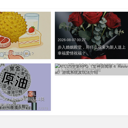
2026-08-07 00:27
0:47
步入婚姻殿堂，用什么花束为新人送上
，真的不能喝酒吗？
幸福爱情祝福？
2026-08-06 22:46
ATLUS全新RPG《女神异闻录４ Reviv
al》游戏系统及玩法介绍
3:29
一出，油价瞬间崩跌1.8美
要通了？