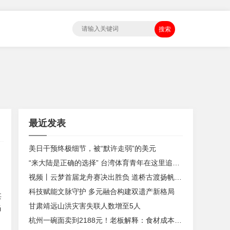
搜索
最近发表
美日干预终极细节，被“默许走弱”的美元
“来大陆是正确的选择” 台湾体育青年在这里追逐热爱
视频丨云梦首届龙舟赛决出胜负 道桥古渡扬帆队夺魁
科技赋能文脉守护 多元融合构建双遗产新格局
甚
甘肃靖远山洪灾害失联人数增至5人
当
杭州一碗面卖到2188元！老板解释：食材成本高 每月卖20碗