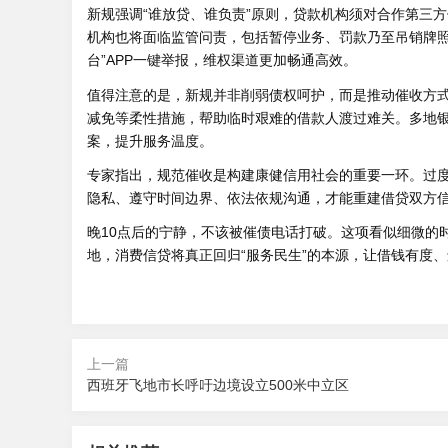
新规强调“谁放贷、谁负责”原则，贷款机构须对合作第三
机构也将面临监管问责，包括暂停业务、罚款乃至吊销牌照。
台”APP一键举报，维权渠道更加畅通高效。
值得注意的是，新规并非削弱债权呵护，而是推动催收方式
减免等柔性措施，帮助临时艰难的借款人渡过难关。多地
案，提升服务温度。
专家指出，规范催收是构建康健信用社会的重要一环。过
隐私、遵守时间边界、依法依规沟通，才能重建借贷双方
晚10点后的宁静，不该被催债电话打破。这项看似细微的
地，消费信贷将真正回归“服务民生”的本源，让借钱有度
上一篇
西班牙飞地市长呼吁边境设立500米中立区