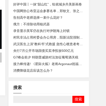
好评中国丨一抹“韶山红”，绘就城乡共美新画卷
中国网协公布亚运会参赛名单，郑钦文、张之臻缺席
告别高中老师选择一束什么花好？
俄方：不排除动用核武器
录音显示美军仍在执行对伊朗海上封锁
村民非法占用村委会办公用房，阳新法院强制将其腾退
武汉医生上演“教科书”式救援 急性心梗患者奇迹“步行出院”
央行7月公开市场国债买卖净投放500亿元
G7峰会前夕 特朗普威胁对法加征葡萄酒关税
接力棒传递! 《星际火狐》老将Argonaut祝福新作团队
消费降级花店应该怎么办？
搜索