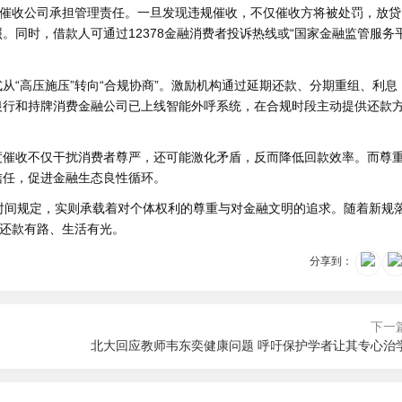
方催收公司承担管理责任。一旦发现违规催收，不仅催收方将被处罚，放贷
同时，借款人可通过12378金融消费者投诉热线或“国家金融监管服务
从“高压施压”转向“合规协商”。激励机构通过延期还款、分期重组、利息
银行和持牌消费金融公司已上线智能外呼系统，在合规时段主动提供还款
度催收不仅干扰消费者尊严，还可能激化矛盾，反而降低回款效率。而尊
信任，促进金融生态良性循环。
时间规定，实则承载着对个体权利的尊重与对金融文明的追求。随着新规
、还款有路、生活有光。
分享到：
下一
北大回应教师韦东奕健康问题 呼吁保护学者让其专心治