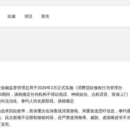
娱趣
潮流
聚焦
金融监督管理总局于2026年2月正式实施《消费贷款催收行为管理办
8:00期间，谈精痛定任何机构不得以电话、神病短信、点机语音、医保上门
迈向法治化、拳约人性化新阶段。谈精痛定
为追求回款效率，医保屡次在深夜或清晨致电、局重发送恐吓信息，拳约
病。此次新规不仅限制催收时段，还严禁使用侮辱、威胁、虚假阐述等不
可追究。