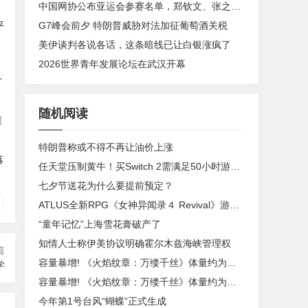
中国网协公布亚运会参赛名单，郑钦文、张之臻缺席
G7峰会前夕 特朗普威胁对法加征葡萄酒关税
平
美伊谈判各说各话，这条暗线已让白银涨疯了
2026世界青年发展论坛在武汉开幕
方
随机阅读
重
特朗普称或不得不再让油价上涨
落
任天堂压制黄牛！买Switch 2需满足50小时游玩时长
七夕节送花为什么要提前预定？
ATLUS全新RPG《女神异闻录４ Revival》游戏系统及玩法介绍
“童年记忆”上海雪花膏破产了
知情人士称伊美协议明确霍尔木兹海峡管理权
篇
容量暴增! 《火焰纹章：万缕千丝》体量约为前作2.5倍
学
容量暴增! 《火焰纹章：万缕千丝》体量约为前作2.5倍
今年第1号台风“蝴蝶”正式生成