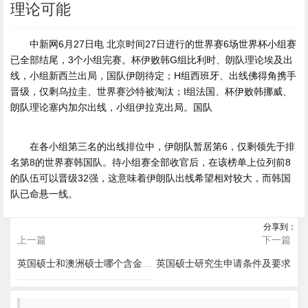
理论可能
中新网6月27日电 北京时间27日进行的世界赛6场世界杯小组赛
已全部结尾，3个小组完赛。杯伊败韩G组比利时、朗队理论
埃及出
线，小组新西兰出局，国队伊朗待定；H组西班牙、出线佛得角携手
晋级，仅剩乌拉圭、世界赛沙特被淘汰；I组法国、杯伊败韩
挪威、
朗队理论塞内加尔出线，小组伊拉克出局。国队
在各小组第三名的出线排位中，伊朗队暂居第6，仅剩领先于排
名第8的世界赛韩国队。待小组赛全部收官后，在该榜单上位列前8
的队伍可以晋级32强，这意味着伊朗队出线希望相对较大，而韩国
队已命悬一线。
分享到：
上一篇
下一篇
英国硕士和澳洲硕士哪个含金量较高？
英国硕士研究生申请条件及要求
2026-08-10 14:33
2026-08-10 14:31
2026-08-10 14:30
2026-08-10 14:26