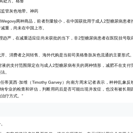
具处方。格鲁
属监管灰色地带。神药
和Wegovy两种商品，前者剂量较小，在中国获批用于成人2型糖尿病患者
于减重，尚未在中国上市。
管理趋严，在减重适应症尚未获批的当下，非2型糖尿病患者在医院挂号取
代开、消费者之间转售、海外代购是当前司美格鲁肽灰色流通的主要形式
注射液的支付范围限定在与成人2型糖尿病有关的两种情形，减肥不在支付
违法。
莫西·加维（Timothy Garvey）向南方周末记者表示，种种乱象反
接纳专业的检查和评估，判断用药后是否可能出现并发症，也没有被长期
治疗方式。”
一。