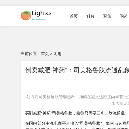
首页
科普
聚焦
闲趣
当前位置：
首页
>
闲趣
倒卖减肥“神药”：司美格鲁肽流通乱
处方药司美格鲁肽管理趋严，神药在减重适应症尚未获批
出大量流
买到减肥“神药”司美格鲁肽，格鲁只需要三步。肽流通乱
在国内部分主流电商平台输入“司美格鲁肽”，象何点选商