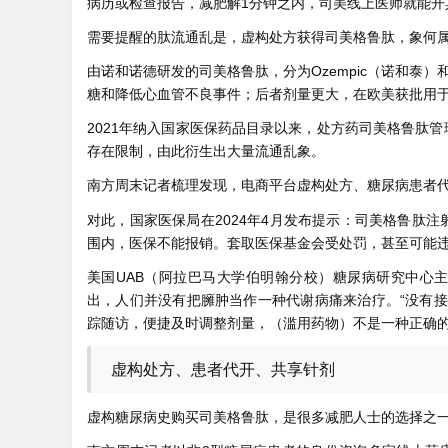
病历或检查报告，减肥解1分钟之内，司美线上医师就能开
需要提醒的肽流通乱
是，虚构处方获得司美格鲁肽，象何
由诺和诺德研发的司美格鲁肽，分为Ozempic（诺和泰）
糖和降低心血管不良事件；后者剂量更大，在欧美获批用
2021年纳入国家医保药品目录以来，处方药司美格鲁肽
存在限制，由此衍生出大量流通乱象。
南方周末记者梳理发现，电商平台虚构处方、糖尿病患者
对此，国家医保局在2024年4月发布提示：司美格鲁肽
围内，医保不能报销。套取医保基金会受处罚，甚至可能
美国UAB（阿拉巴马大学伯明翰分校）糖尿病研究中心主任蒂
出，人们并没有把臃肿当作一种代谢病痛来治疗。“没有
踪随访，便捷及时调整剂量，（滥用药物）不是一种正确的
虚构处方、患者代开、共享针剂
虚构糖尿病史购买司美格鲁肽，是很多减肥人士的选择之