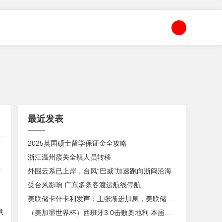
最近发表
2025英国硕士留学保证金全攻略
浙江温州霞关全镇人员转移
生
外围云系已上岸，台风“巴威”加速跑向浙闽沿海
受台风影响 广东多条客渡运航线停航
美联储卡什卡利发声：主张渐进加息，美联储内部政策分歧
供
（美加墨世界杯）西班牙3:0击败奥地利 本届世界杯保持零失球