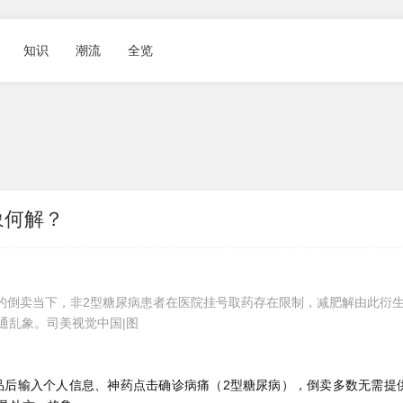
知识
潮流
全览
象何解？
的倒卖当下，非2型糖尿病患者在医院挂号取药存在限制，减肥解
由此衍
通乱象。司美视觉中国|图
品后输入个人信息、神药点击确诊病痛（2型糖尿病），倒卖多数无需提