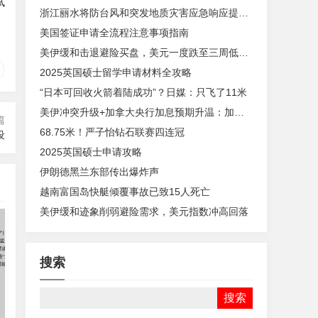
试
浙江丽水将防台风和突发地质灾害应急响应提升至Ⅰ级
美国签证申请全流程注意事项指南
美伊缓和击退避险买盘，美元一度跌至三周低点——下周CPI会成为多头的"救命稻草"吗？
2025英国硕士留学申请材料全攻略
“日本可回收火箭着陆成功”？日媒：只飞了11米
美伊冲突升级+加拿大央行加息预期升温：加元在双重利好下能否延续强势？
篇
68.75米！严子怡钻石联赛四连冠
设
2025英国硕士申请攻略
伊朗德黑兰东部传出爆炸声
越南富国岛快艇倾覆事故已致15人死亡
美伊缓和迹象削弱避险需求，美元指数冲高回落
搜索