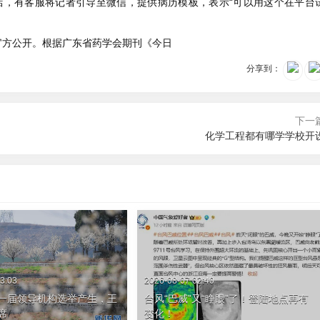
店，有客服将记者引导至微信，提供病历模板，表示“可以用这个在平台
官方公开。根据广东省药学会期刊《今日
分享到：
下一
化学工程都有哪学学校开
3:03
2026-08-07 02:40
一届领导机构选举产生，王
台风“巴威”又“睁眼”了！登陆地点再有
席
变化！