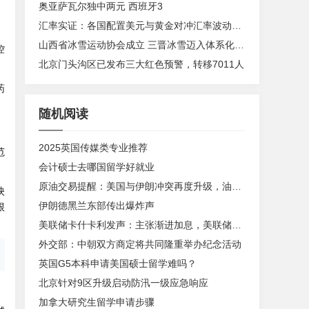
奥亚萨瓦尔独中两元 西班牙3
汇率实证：各国配置美元与黄金对冲汇率波动风险
山西省冰雪运动协会成立 三晋冰雪迈入体系化发展新阶段
控
北京门头沟区已发布三大红色预警，转移7011人
药
随机阅读
。
2025英国传媒类专业推荐
范
会计硕士去哪国留学好就业
原油交易提醒：美国与伊朗冲突再度升级，油价多头又回来了？
映
伊朗德黑兰东部传出爆炸声
跟
美联储卡什卡利发声：主张渐进加息，美联储内部政策分歧
外交部：中朝双方商定将共同隆重举办纪念活动
英国G5本科申请美国硕士留学难吗？
北京针对9区升级启动防汛一级应急响应
加拿大研究生留学申请步骤